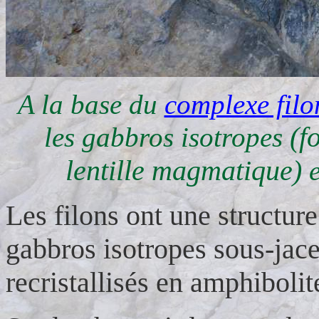
A la base du
complexe filo
(f
les gabbros isotropes
lentille magmatique)
e
Les filons ont une structur
gabbros isotropes sous-jac
recristallisés en amphibolit