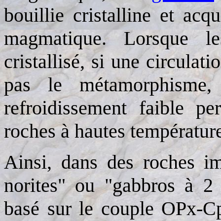
bouillie cristalline et acq
magmatique. Lorsque l
cristallisé,
si une circulati
pas le métamorphisme,
refroidissement faible per
roches à hautes températur
Ainsi, d
ans des roches i
norites" ou "gabbros à 2
basé sur le couple OPx-Cp